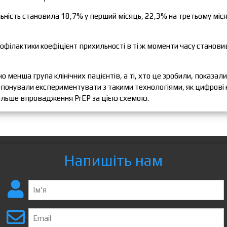
льність становила 18,7% у перший місяць, 22,3% на третьому міс
офілактики коефіцієнт прихильності в ті ж моменти часу станов
 менша група клінічних пацієнтів, а ті, хто це зробили, показали
опонували експериментувати з такими технологіями, як цифрові
альше впровадження PrEP за цією схемою.
Напишіть нам