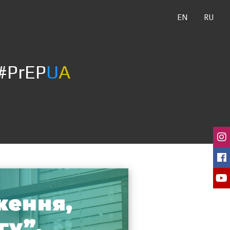
EN
RU
#PrEP
U
A