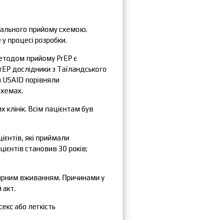
ального прийому схемою.
 у процесі розробки.
етодом прийому PrEP є
rEP дослідники з Таїландського
я USAID порівняли
схемах.
х клінік. Всім пацієнтам був
ієнтів, які приймали
ієнтів становив 30 років;
лярним вживанням. Причинами у
 акт.
секс або легкість