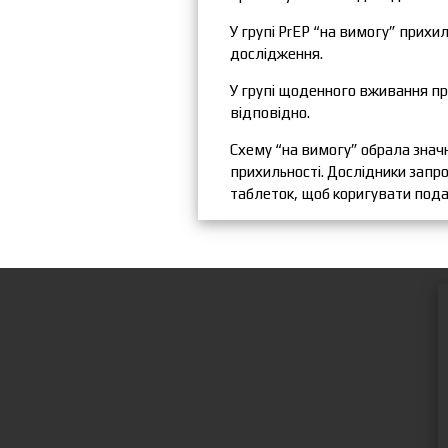
У групі PrEP “на вимогу” прихи
дослідження.
У групі щоденного вживання пр
відповідно.
Схему “на вимогу” обрала значно
прихильності. Дослідники запр
таблеток, щоб коригувати под