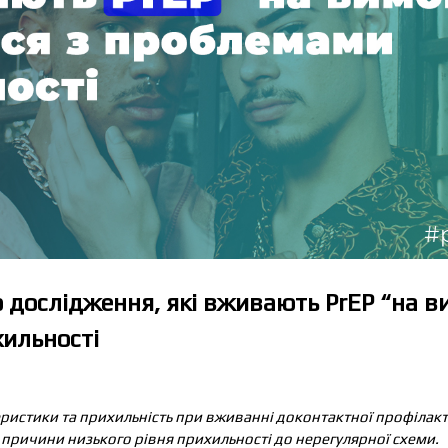
 дослідження, які вживають PrEP “на в
ильності
ристики та прихильність при вживанні доконтактної профілакт
 причини низького рівня прихильності до нерегулярної схеми.