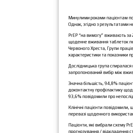
Минулими роками пацієнтам по
Однак, згідно з результатами н
PrEP “на вимогу” вживають за 
щоденне вживання таблеток пер
Червоного Хреста, Групи праці
характеристики та показники пр
Дослідницька група спиралася на
запропонований вибір між вжив
Значна більшість, 94,8% пацієн
доконтактну профілактику щодня
93,6% повідомили про непослі
Клінічні пацієнти повідомили,
перевазі щоденного використан
Пацієнти, які вибрали схему PrE
прогнозування / відкладення с