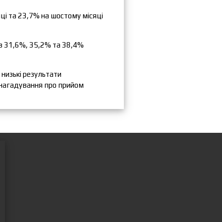
яці та 23,7% на шостому місяці
ив 31,6%, 35,2% та 38,4%
 низькі результати
 нагадування про прийом