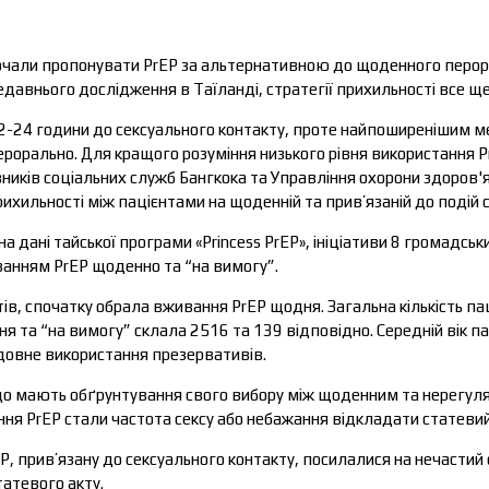
чали пропонувати PrEP за альтернативною до щоденного перор
едавнього дослідження в Таїланді, стратегії прихильності все ще
2-24 години до сексуального контакту, проте найпоширенішим м
орально. Для кращого розуміння низького рівня використання P
вників соціальних служб Бангкока та Управління охорони здоров'
ихильності між пацієнтами на щоденній та прив’язаній до подій 
 дані тайської програми «Princess PrEP», ініціативи 8 громадськи
анням PrEP щоденно та “на вимогу”.
тів, спочатку обрала вживання PrEP щодня. Загальна кількість пац
 та “на вимогу” склала 2516 та 139 відповідно. Середній вік пац
довне використання презервативів.
 що мають обґрунтування свого вибору між щоденним та нерегу
ня PrEP стали частота сексу або небажання відкладати статевий
P, прив’язану до сексуального контакту, посилалися на нечастий 
татевого акту.