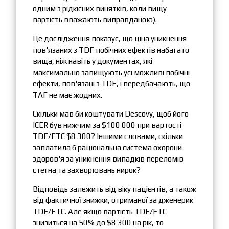
одним з рідкісних винятків, коли вищу
вартість вважають виправданою).
Це дослідження показує, що ціна уникнення
пов'язаних з TDF побічних ефектів набагато
вища, ніж навіть у документах, які
максимально завищують усі можливі побічні
ефекти, пов'язані з TDF, і передбачають, що
TAF не має жодних.
Скільки мав би коштувати Descovy, щоб його
ICER був нижчим за $100 000 при вартості
TDF/FTC $8 300? Іншими словами, скільки
заплатила б раціональна система охорони
здоров'я за уникнення випадків переломів
стегна та захворювань нирок?
Відповідь залежить від віку пацієнтів, а також
від фактичної знижки, отриманої за дженерик
TDF/FTC. Але якщо вартість TDF/FTC
знизиться на 50% до $8 300 на рік, то