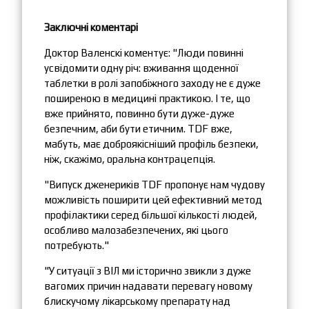
Заключні коментарі
Доктор Валенскі коментує: "Люди повинні
усвідомити одну річ: вживання щоденної
таблетки в ролі запобіжного заходу не є дуже
поширеною в медицині практикою. І те, що
вже прийнято, повинно бути дуже-дуже
безпечним, аби бути етичним. TDF вже,
мабуть, має доброякісніший профіль безпеки,
ніж, скажімо, оральна контрацепція.
"Випуск дженериків TDF пропонує нам чудову
можливість поширити цей ефективний метод
профілактики серед більшої кількості людей,
особливо малозабезпечених, які цього
потребують."
"У ситуації з ВІЛ ми історично звикли з дуже
вагомих причин надавати перевагу новому
блискучому лікарському препарату над