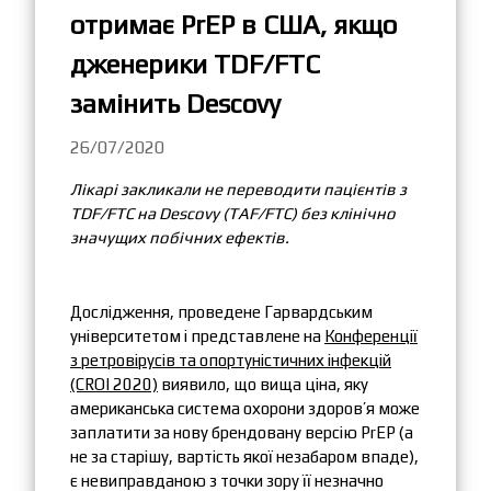
отримає PrEP в США, якщо
дженерики TDF/FTC
замінить Descovy
26/07/2020
Лікарі закликали не переводити пацієнтів з
TDF/FTC на Descovy (TAF/FTC) без клінічно
значущих побічних ефектів.
Дослідження, проведене Гарвардським
університетом і представлене на
Конференції
з ретровірусів та опортуністичних інфекцій
(CROI 2020)
виявило, що вища ціна, яку
американська система охорони здоров’я може
заплатити за нову брендовану версію PrEP (а
не за старішу, вартість якої незабаром впаде),
є невиправданою з точки зору її незначно