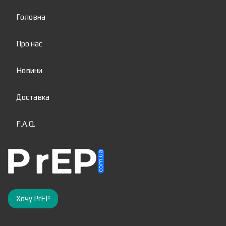
Головна
Про нас
Новини
Доставка
F.A.Q.
Хочу PrEP