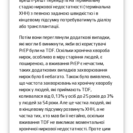
врешті-решт перейдуть на термінальну
стадію ниркової недостатності (термінальна
ХНН) з певною заданою швидкістю і в
кінцевому підсумку потребуватимуть діалізу
або трансплантації.
Потім вони переглянули додаткові випадки,
які могли б виникнути, якби всі користувачі
PrEP були на TDF. Оскільки хронічна хвороба
нирок, особливо в міру старіння людей, є
поширеною, а вживання PrEP є нечастим,
таких додаткових випадків захворювання
нирок було б небагато. Також було виявлено,
що частота захворювань на хронічну хворобу
нирок у людей, які приймають TDF,
коливалася від 0,13% у осіб до 25 років до 3%
у людей за 54 роки. Але це частка людей, які
в кінцевому підсумку розвинуть ХНН, а не
частка тих, хто мав би її негайно, оскільки
вживання TDF не викликає моментальної
хронічної ниркової недостатності. Проте цим