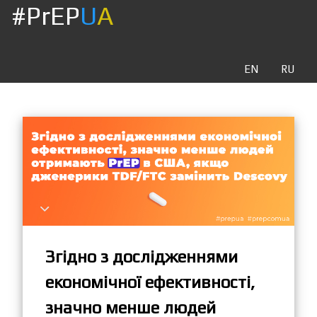
#PrEP
U
A
EN
RU
Згідно з дослідженнями
економічної ефективності,
значно менше людей