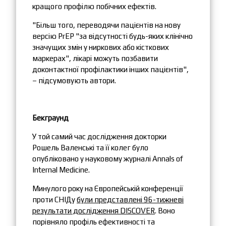
кращого профілю побічних ефектів.
"Більш того, переводячи пацієнтів на нову
версію PrEP "за відсутності будь-яких клінічно
значущих змін у ниркових або кісткових
маркерах", лікарі можуть позбавити
доконтактної профілактики інших пацієнтів",
– підсумовують автори.
Бекграунд
У той самий час дослідження докторки
Рошель Валенські та її колег було
опубліковано у науковому журналі Annals of
Internal Medicine.
Минулого року на Європейській конференції
проти СНІДу
були представлені 96-тижневі
результати дослідження DISCOVER
. Воно
порівняло профіль ефективності та