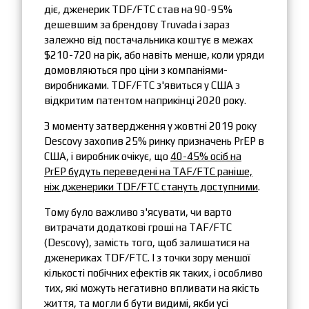
діє, дженерик TDF/FTC став на 90-95%
дешевшим за брендову Truvada і зараз
залежно від постачальника коштує в межах
$210-720 на рік, або навіть менше, коли уряди
домовляються про ціни з компаніями-
виробниками. TDF/FTC з'явиться у США з
відкритим патентом наприкінці 2020 року.
З моменту затвердження у жовтні 2019 року
Descovy захопив 25% ринку призначень PrEP в
США, і виробник очікує, що
40-45% осіб на
PrEP будуть переведені на TAF/FTC раніше,
ніж дженерики TDF/FTC стануть доступними
.
Тому було важливо з'ясувати, чи варто
витрачати додаткові гроші на TAF/FTC
(Descovy), замість того, щоб залишатися на
дженериках TDF/FTC. І з точки зору меншої
кількості побічних ефектів як таких, і особливо
тих, які можуть негативно впливати на якість
життя, та могли б бути видимі, якби усі