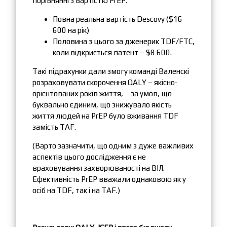
порівнянні з вартістю PrEP:
Повна реальна вартість Descovy ($16
600 на рік)
Половина з цього за дженерик TDF/FTC,
коли відкриється патент – $8 600.
Такі підрахунки дали змогу команді Валенскі
розраховувати скорочення QALY – якісно-
орієнтованих років життя, – за умов, що
буквально єдиним, що знижувало якість
життя людей на PrEP було вживання TDF
замість TAF.
(Варто зазначити, що одним з дуже важливих
аспектів цього дослідження є не
враховування захворюваності на ВІЛ.
Ефективність PrEP вважали однаковою як у
осіб на TDF, так і на TAF.)