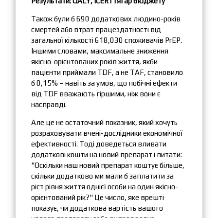
Результати: QALY, ICER і тягар бюджету
Також були б 690 додаткових людино-років
смертей або втрат працездатності від
загальної кількості 618,030 споживачів PrEP.
Іншими словами, максимальне зниження
якісно-орієнтованих років життя, якби
пацієнти приймали TDF, а не TAF, становило
б 0,15% – навіть за умов, що побічні ефекти
від TDF вважають гіршими, ніж вони є
насправді.
Але це не остаточний показник, який хочуть
розраховувати вчені-дослідники економічної
ефективності. Тоді доведеться вливати
додаткові кошти на новий препарат і питати:
"Оскільки наш новий препарат коштує більше,
скільки додатково ми мали б заплатити за
ріст рівня життя однієї особи на один якісно-
орієнтований рік?" Це число, яке врешті
показує, чи додаткова вартість вашого