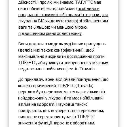
дійсності, і про які ми знаємо. TAF/FTC має
свої побічні ефекти, пов'язані (
особливо в
поєднанні з такими інгібіторами інтегрази для
лікування ВІЛ як долутегравір
)
зі збільшенням
ваги та більшою чи меншою мірою
підвищенням рівня холестерину
.
Вони додали в модель ряд інших припущень
(деякі з них також контрфактичні), щоб
максимально викривити дослідження проти
TDF/FTC, аби уникнути звинувачень у м'якому
педалюванні побічних ефектів Truvada.
До прикладу, вони включали припущення, що
кожен спричинений TDF/FTC (Truvada)
перелом був переломом стегна, оскільки він
найдорожчий у лікуванні та має найбільший
вплив на здоров'я. Науковці також
припускали, що, всупереч спостереженням,
виявлене серед користувачів TDF/FTC
зниження функції нирок не є оборотним.