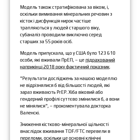
Модель також стратифікована за віком, і,
оскільки вимивання мінеральних речовин з
кісток і дисфункція нирок частіше
трапляються у людей старшого віку,
субаналіз проводили виключно серед
старших за 55 років осіб.
Модель припускала, що у США було 123 610
особи, які вживали ПрЕП, – це
підрахований
наприкінці 2018 року фактичний показник
.
"Результати досліджень за нашою моделлю
не відрізнялися б від більшості людей, які
зараз вживають PrEP. Хіба віковий або
гендерний профілі суттєво змінилися б, а вони
не мінялися", – прокоментувала докторка
Валенскі.
Зниження кістково-мінеральної щільності
внаслідок вживання TDF/FTC перевели в
переломи, оскільки це основні клінічні