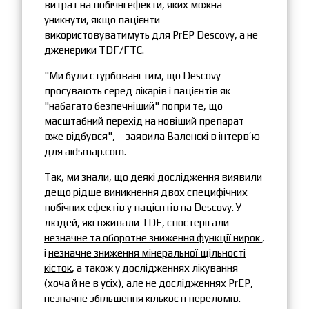
витрат на побічні ефекти, яких можна
уникнути, якщо пацієнти
використовуватимуть для PrEP Descovy, а не
дженерики TDF/FTC.
"Ми були стурбовані тим, що Descovy
просувають серед лікарів і пацієнтів як
"набагато безпечніший" попри те, що
масштабний перехід на новіший препарат
вже відбувся", – заявила Валенскі в інтерв’ю
для aidsmap.com.
Так, ми знали, що деякі дослідження виявили
дещо рідше виникнення двох специфічних
побічних ефектів у пацієнтів на Descovy. У
людей, які вживали TDF, спостерігали
незначне та оборотне зниження функції нирок
,
і
незначне зниження мінеральної щільності
кісток
, а також у дослідженнях лікування
(хоча й не в усіх), але не дослідженнях PrEP,
незначне збільшення кількості переломів
.