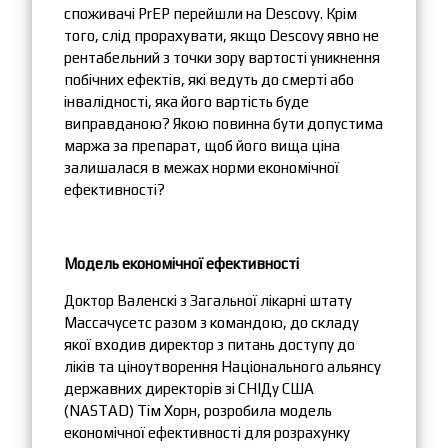
споживачі PrEP перейшли на Descovy. Крім
того, слід прорахувати, якщо Descovy явно не
рентабельний з точки зору вартості уникнення
побічних ефектів, які ведуть до смерті або
інвалідності, яка його вартість буде
виправданою? Якою повинна бути допустима
маржа за препарат, щоб його вища ціна
залишалася в межах норми економічної
ефективності?
Модель економічної ефективності
Доктор Валенскі з Загальної лікарні штату
Массачусетс разом з командою, до складу
якої входив директор з питань доступу до
ліків та ціноутворення Національного альянсу
державних директорів зі СНІДу США
(NASTAD) Тім Хорн, розробила модель
економічної ефективності для розрахунку