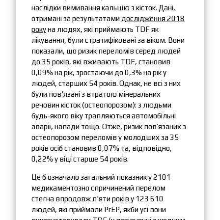
наслідки вимивання кальцію з кісток. Дані,
отримані за результатами
дослідження 2018
року
на людях, які приймають TDF як
лікування, були стратифіковані за віком. Вони
показали, що ризик переломів серед людей
до 35 років, які вживають TDF, становив
0,09% на рік, зростаючи до 0,3% на рік у
людей, старших 54 років. Однак, не всі з них
були пов'язані з втратою мінеральних
речовин кісток (остеопорозом): з людьми
будь-якого віку трапляються автомобільні
аварії, напади тощо. Отже, ризик пов’язаних з
остеопорозом переломів у молодших за 35
років осіб становив 0,07% та, відповідно,
0,22% у віці старше 54 років.
Це б означало загальний показник у 2101
медикаментозно спричинений перелом
стегна впродовж п'яти років у 123 610
людей, які приймали PrEP, якби усі вони