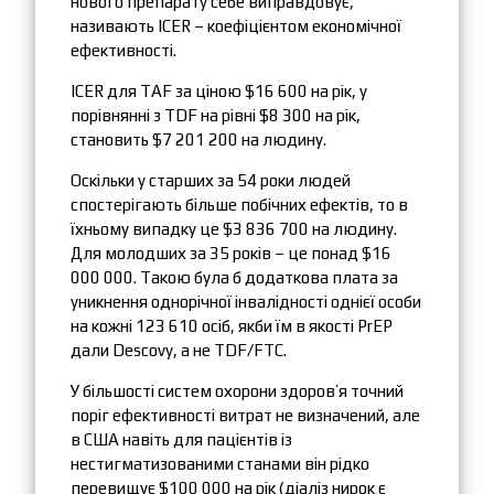
нового препарату себе виправдовує,
називають ICER – коефіцієнтом економічної
ефективності.
ICER для TAF за ціною $16 600 на рік, у
порівнянні з TDF на рівні $8 300 на рік,
становить $7 201 200 на людину.
Оскільки у старших за 54 роки людей
спостерігають більше побічних ефектів, то в
їхньому випадку це $3 836 700 на людину.
Для молодших за 35 років – це понад $16
000 000. Такою була б додаткова плата за
уникнення однорічної інвалідності однієї особи
на кожні 123 610 осіб, якби їм в якості PrEP
дали Descovy, а не TDF/FTC.
У більшості систем охорони здоров’я точний
поріг ефективності витрат не визначений, але
в США навіть для пацієнтів із
нестигматизованими станами він рідко
перевищує $100 000 на рік (діаліз нирок є