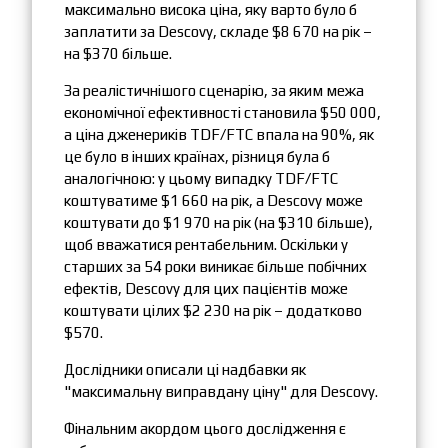
максимально висока ціна, яку варто було б
заплатити за Descovy, складе $8 670 на рік –
на $370 більше.
За реалістичнішого сценарію, за яким межа
економічної ефективності становила $50 000,
а ціна дженериків TDF/FTC впала на 90%, як
це було в інших країнах, різниця була б
аналогічною: у цьому випадку TDF/FTC
коштуватиме $1 660 на рік, а Descovy може
коштувати до $1 970 на рік (на $310 більше),
щоб вважатися рентабельним. Оскільки у
старших за 54 роки виникає більше побічних
ефектів, Descovy для цих пацієнтів може
коштувати цілих $2 230 на рік – додатково
$570.
Дослідники описали ці надбавки як
"максимальну виправдану ціну" для Descovy.
Фінальним акордом цього дослідження є