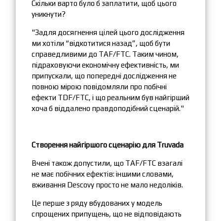
Скільки варто було б заплатити, щоб цього
уникнути?
"Задля досягнення цілей цього дослідження
ми хотіли “відкотитися назад”, щоб бути
справедливими до TAF/FTC. Таким чином,
підраховуючи економічну ефективність, ми
припускали, що попередні дослідження не
повною мірою повідомляли про побічні
ефекти TDF/FTC, і що реальним був найгірший
хоча б віддалено правдоподібний сценарій."
Створення найгіршого сценарію для
Truvada
Вчені також допустили, що TAF/FTC взагалі
не має побічних ефектів: іншими словами,
вживання Descovy просто не мало недоліків.
Це перше з ряду вбудованих у модель
спрощених припущень, що не відповідають