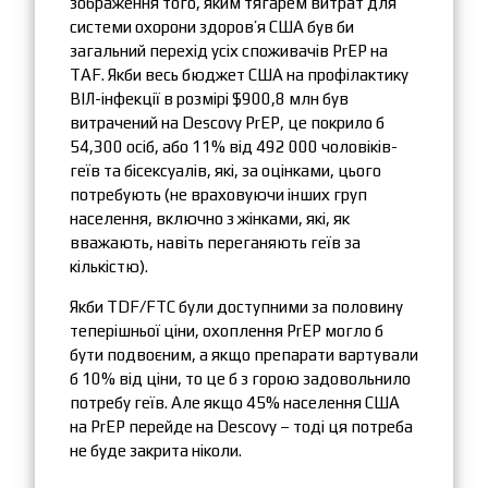
зображення того, яким тягарем витрат для
системи охорони здоров’я США був би
загальний перехід усіх споживачів PrEP на
TAF. Якби весь бюджет США на профілактику
ВІЛ-інфекції в розмірі $900,8 млн був
витрачений на Descovy PrEP, це покрило б
54,300 осіб, або 11% від 492 000 чоловіків-
геїв та бісексуалів, які, за оцінками, цього
потребують (не враховуючи інших груп
населення, включно з жінками, які, як
вважають, навіть переганяють геїв за
кількістю).
Якби TDF/FTC були доступними за половину
теперішньої ціни, охоплення PrEP могло б
бути подвоєним, а якщо препарати вартували
б 10% від ціни, то це б з горою задовольнило
потребу геїв. Але якщо 45% населення США
на PrEP перейде на Descovy – тоді ця потреба
не буде закрита ніколи.