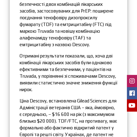
безпечності двох комбінацій лікарських
засобів, застосовуваних для PrEP: поширене
поєднання тенофовіру дизопроксилу
фумарату (TDF) та емтрицитабіну (FTC) під
маркою Truvada та новішу комбінацію
алафенаміду тенофовіру (TAF) та
емтрицитабіну з назвою Descovy.
Отримані результати показали, що, хоча дві
комбінації лікарських засобів були однаково
ефективними та безпечними, у пацієнтів на
Truvada, у порівнянні зі споживачами Descovy,
виявили статистично значне зниження функції
нирок.
Ціна Descovy, встановлена Gilead Sciences для
Адміністрації ветеранів США – яка, ймовірно,
є середньою, – $16 600 на рік (з максимумом
близько $20 000). TDF/FTC, на противагу, має
формально або фактично відкритий патент у
Європі та решті світу. У країнах, де патент не