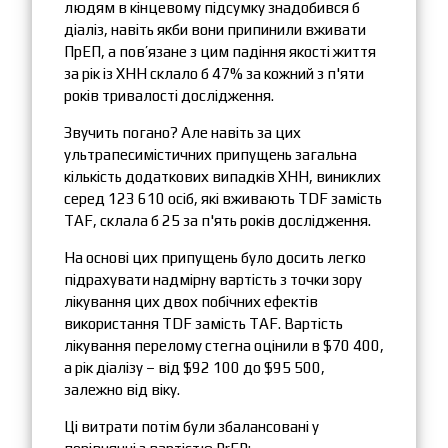
людям в кінцевому підсумку знадобився б
діаліз, навіть якби вони припинили вживати
ПрЕП, а пов’язане з цим падіння якості життя
за рік із ХНН склало б 47% за кожний з п'яти
років тривалості дослідження.
Звучить погано? Але навіть за цих
ультрапесимістичних припущень загальна
кількість додаткових випадків ХНН, виниклих
серед 123 610 осіб, які вживають TDF замість
TAF, склала б 25 за п'ять років дослідження.
На основі цих припущень було досить легко
підрахувати надмірну вартість з точки зору
лікування цих двох побічних ефектів
використання TDF замість TAF. Вартість
лікування перелому стегна оцінили в $70 400,
а рік діалізу – від $92 100 до $95 500,
залежно від віку.
Ці витрати потім були збалансовані у