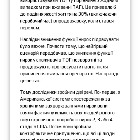
використовували TDF (у порівнянні з жодним
випадком при вживанні TAF). Це призвело б
до падіння якості життя на 30% (включаючи
неробочий час) впродовж року, коли стався
перелом.
Наслідки зниження функції нирок підрахувати
було важче. Почасти тому, що найгірший
сценарій передбачав, що зниження функції
нирок у споживачів TDF незворотні та
продовжують прогресувати навіть після
припинення вживання препаратів. Насправді
це не так.
Тому дослідники зробили дві речі. По-перше, з
Американської системи спостереження за
хронічними захворюваннями нирок вони
взяли фактичну кількість всіх людей різного
віку із хронічною хворобою нирок 2, 3 або 4
стадії в США. Потім вони зробили
контрфактичне припущення, що всі ці люди