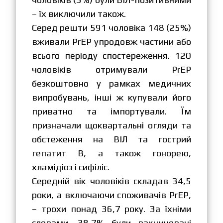
– їх виключили також.
Серед решти 591 чоловіка 148 (25%)
вживали PrEP упродовж частини або
всього періоду спостереження. 120
чоловіків отримували PrEP
безкоштовно у рамках медичних
випробувань, інші ж купували його
приватно та імпортували. Їм
призначали щоквартальні огляди та
обстеження на ВІЛ та гострий
гепатит В, а також гонорею,
хламідіоз і сифіліс.
Середній вік чоловіків складав 34,5
роки, а включаючи споживачів PrEP,
– трохи понад 36,7 року. За їхніми
словами, 38,7% були вакциновані