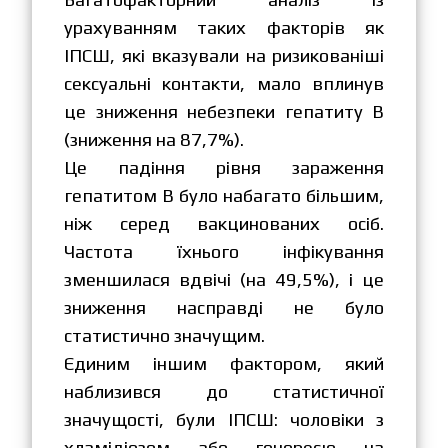
урахуванням таких факторів як
ІПСШ, які вказували на ризикованіші
сексуальні контакти, мало вплинув
це зниження небезпеки гепатиту В
(зниження на 87,7%).
Це падіння рівня зараження
гепатитом В було набагато більшим,
ніж серед вакцинованих осіб.
Частота їхнього інфікування
зменшилася вдвічі (на 49,5%), і це
зниження насправді не було
статистично значущим.
Єдиним іншим фактором, який
наблизився до статистичної
значущості, були ІПСШ: чоловіки з
хламідіозом або гонореєю на