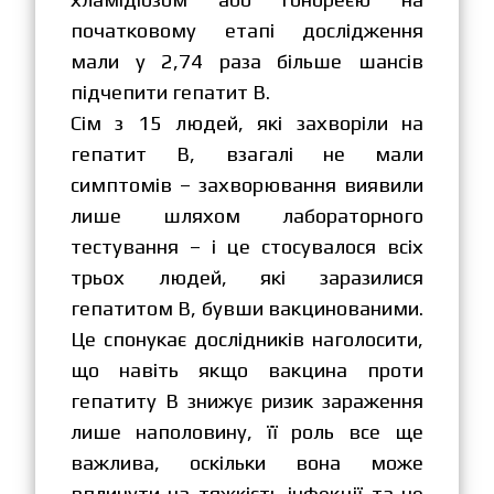
початковому етапі дослідження
мали у 2,74 раза більше шансів
підчепити гепатит В.
Сім з 15 людей, які захворіли на
гепатит В, взагалі не мали
симптомів – захворювання виявили
лише шляхом лабораторного
тестування – і це стосувалося всіх
трьох людей, які заразилися
гепатитом В, бувши вакцинованими.
Це спонукає дослідників наголосити,
що навіть якщо вакцина проти
гепатиту В знижує ризик зараження
лише наполовину, її роль все ще
важлива, оскільки вона може
вплинути на тяжкість інфекції та не