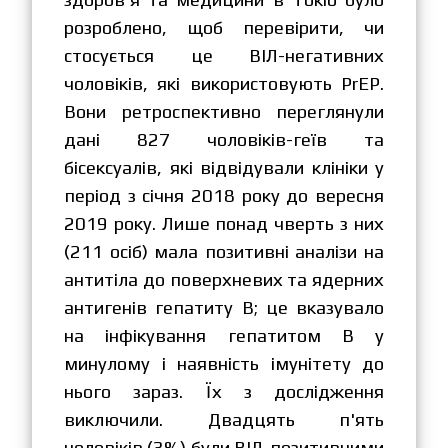
розроблено, щоб перевірити, чи
стосується це ВІЛ-негативних
чоловіків, які використовують PrEP.
Вони ретроспективно переглянули
дані 827 чоловіків-геїв та
бісексуалів, які відвідували клініки у
період з січня 2018 року до вересня
2019 року. Лише понад чверть з них
(211 осіб) мала позитивні аналізи на
антитіла до поверхневих та ядерних
антигенів гепатиту В; це вказувало
на інфікування гепатитом В у
минулому і наявність імунітету до
нього зараз. Їх з дослідження
виключили. Двадцять п'ять
чоловіків (3%) були ВІЛ-позитивними