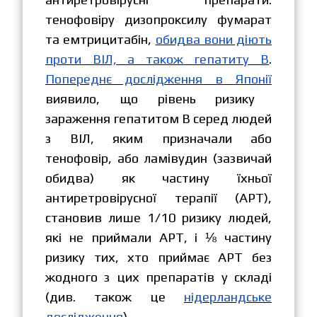
тенофовіру дизопроксилу фумарат
та емтрицитабін,
обидва вони діють
проти ВІЛ, а також гепатиту В
.
Попереднє дослідження в Японії
виявило, що рівень ризику
зараження гепатитом В серед людей
з ВІЛ, яким призначали або
тенофовір, або ламівудин (зазвичай
обидва) як частину їхньої
антиретровірусної терапії (АРТ),
становив лише 1/10 ризику людей,
які не приймали АРТ, і ⅛ частину
ризику тих, хто приймає АРТ без
жодного з цих препаратів у складі
(див. також це
нідерландське
дослідження
).