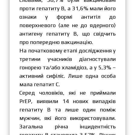
проти гепатиту В, а 31,6% мали його
ознаки у формі антитіл до
поверхневого (але не до ядерного)
антигену гепатиту В, що свідчить
про попередню вакцинацію.
На початковому етапі дослідження у
третини учасників діагностували
гонорею та/або хламідіоз, а у 5,3% –
активний сифіліс. Лише одна особа
мала гепатит С.
Серед чоловіків, які не приймали
PrEP, виявили 14 нових випадків
гепатиту В та лише один поміж
мужчин, які його використовували.
Загальна річна інцидентність
гепатиту В становила 3,57%. Річних