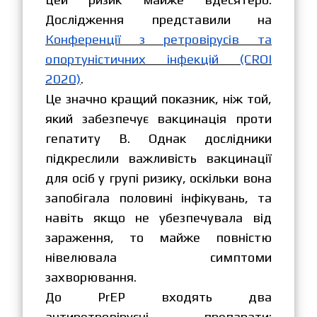
Дослідження представили на
Конференції з ретровірусів та
опортуністичних інфекцій (CROI
2020)
.
Це значно кращий показник, ніж той,
який забезпечує вакцинація проти
гепатиту В. Однак дослідники
підкреслили важливість вакцинації
для осіб у групі ризику, оскільки вона
запобігала половині інфікувань, та
навіть якщо не убезпечувала від
зараження, то майже повністю
нівелювала симптоми
захворювання.
До PrEP входять два
антиретровірусні препарати: