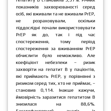
показників захворюваності серед
осіб, які вживали та не вживали PrEP,
не розраховували, оскільки
піддослідні почали використовувати
PrEP як до, так і під час
спостереження, тому період
спостереження за вживанням PrEP
обчислити було неможливо. Але
коефіцієнт небезпеки – ризик
захворіти на гепатит B у пацієнтів,
які приймають PrEP, у порівнянні з
ризиком серед тих, хто не приймає, –
становив 0,114. Інакше кажучи,
ймовірність заразитися гепатитом В
знизилася на 88,6%.
Багатофакторний аналіз із