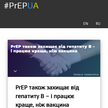
#PrEP
U
A
EN
RU
PrEP також захищає від
гепатиту В – і працює
краще, ніж вакцина