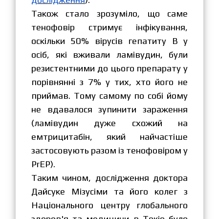
Також стало зрозуміло, що саме
тенофовір стримує інфікування,
оскільки 50% вірусів гепатиту В у
осіб, які вживали ламівудин, були
резистентними до цього препарату у
порівнянні з 7% у тих, хто його не
приймав. Тому самому по собі йому
не вдавалося зупинити зараження
(ламівудин дуже схожий на
емтрицитабін, який найчастіше
застосовують разом із тенофовіром у
PrEP).
Таким чином, дослідження доктора
Дайсуке Мізусіми та його колег з
Національного центру глобального
здоров'я та медицини в Токіо було