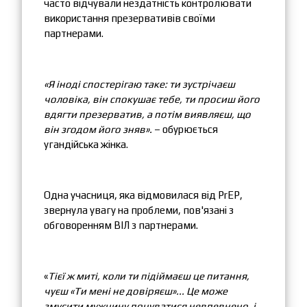
часто відчували нездатність контролювати
використання презервативів своїми
партнерами.
«Я іноді спостерігаю таке: ти зустрічаєш
чоловіка, він спокушає тебе, ти просиш його
вдягти презерватив, а потім виявляєш, що
він згодом його зняв».
– обурюється
угандійська жінка.
Одна учасниця, яка відмовилася від PrEP,
звернула увагу на проблеми, пов'язані з
обговоренням ВІЛ з партнерами.
«
Тієї ж миті, коли ти підіймаєш це питання,
чуєш «Ти мені не довіряєш»... Це може
змусити мужчину почуватися невпевнено, і