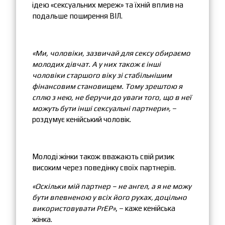
ідею «сексуальних мереж» та їхній вплив на
подальше поширення ВІЛ.
«Ми, чоловіки, зазвичай для сексу обираємо
молодих дівчат. А у них також є інші
чоловіки старшого віку зі стабільнішим
фінансовим становищем. Тому зрештою я
сплю з нею, не беручи до уваги того, що в неї
можуть бути інші сексуальні партнери»,
–
роздумує кенійський чоловік.
Молоді жінки також вважають свій ризик
високим через поведінку своїх партнерів.
«Оскільки мій партнер – не ангел, а я не можу
бути впевненою у всіх його рухах, доцільно
використовувати PrEP»
, – каже кенійська
жінка.