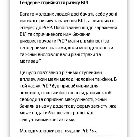
Гендерне сприйняття ризику ВІЛ
Багато молодих людей досі бачать себе у зоні
високого ризику зараження ВІЛ та виявляють
інтерес до PrEP. Побоювання щодо зараження
ВІЛ та спричиненого ним бажання
використовувати PrEP мали відмінності за
гендерними ознаками, коли молоді чоловіки
та жінки висловлювали різні страхи та
мотивації.
Це було пов'язано з різними ступенями
впливу, який мали молоді чоловіки та жінки. В
той час як PrEP був привабливим для
чоловіків, оскільки його розглядали як засіб
свободи та сприяння маскулінності, жінки
бачили в ньому додаткову форму захисту, яка
може надати більше контролю над
сексуальними контактами.
Молоді чоловіки розглядали PrEP як