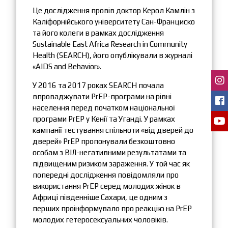
Це дослідження провів доктор Керол Камлін з
Каліфорнійського університету Сан-Франциско
та його колеги в рамках дослідження
Sustainable East Africa Research in Community
Health (SEARCH), його опублікували в журналі
«AIDS and Behavior».
У 2016 та 2017 роках SEARCH почала
впроваджувати PrEP-програми на рівні
населення перед початком національної
програми PrEP у Кенії та Уганді. У рамках
кампанії тестування спільноти «від дверей до
дверей» PrEP пропонували безкоштовно
особам з ВІЛ-негативними результатами та
підвищеним ризиком зараження. У той час як
попередні дослідження повідомляли про
використання PrEP серед молодих жінок в
Африці південніше Сахари, це одним з
перших проінформувало про реакцію на PrEP
молодих гетеросексуальних чоловіків.