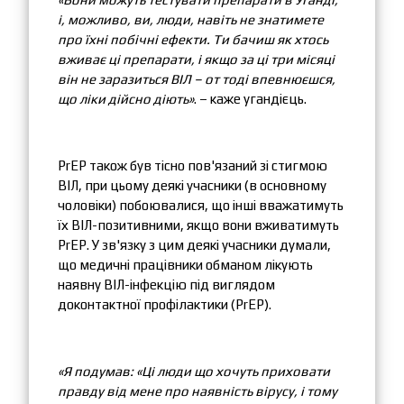
і, можливо, ви, люди, навіть не знатимете
про їхні побічні ефекти. Ти бачиш як хтось
вживає ці препарати, і якщо за ці три місяці
він не заразиться ВІЛ – от тоді впевнюєшся,
що ліки дійсно діють»
. – каже угандієць.
PrEP також був тісно пов'язаний зі стигмою
ВІЛ, при цьому деякі учасники (в основному
чоловіки) побоювалися, що інші вважатимуть
їх ВІЛ-позитивними, якщо вони вживатимуть
PrEP. У зв'язку з цим деякі учасники думали,
що медичні працівники обманом лікують
наявну ВІЛ-інфекцію під виглядом
доконтактної профілактики (PrEP).
«Я подумав: «Ці люди що хочуть приховати
правду від мене про наявність вірусу, і тому