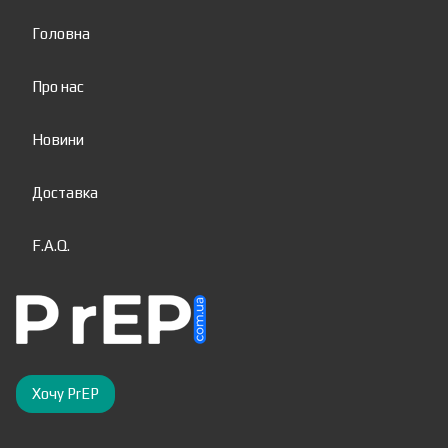
Головна
Про нас
Новини
Доставка
F.A.Q.
Хочу PrEP