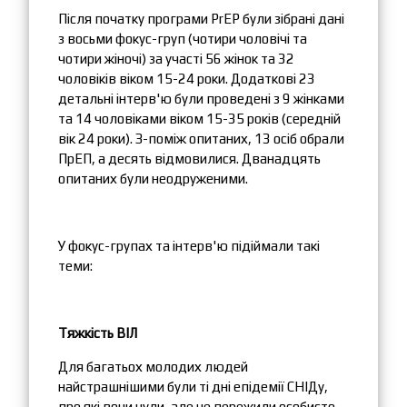
Після початку програми PrEP були зібрані дані
з восьми фокус-груп (чотири чоловічі та
чотири жіночі) за участі 56 жінок та 32
чоловіків віком 15-24 роки. Додаткові 23
детальні інтерв'ю були проведені з 9 жінками
та 14 чоловіками віком 15-35 років (середній
вік 24 роки). З-поміж опитаних, 13 осіб обрали
ПрЕП, а десять відмовилися. Дванадцять
опитаних були неодруженими.
У фокус-групах та інтерв'ю підіймали такі
теми:
Тяжкість ВІЛ
Для багатьох молодих людей
найстрашнішими були ті дні епідемії СНІДу,
про які вони чули, але не пережили особисто.