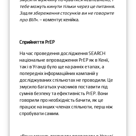
тебе можуть кинути тільки через це питання.
Задля збереження стосунків ви не говорите
про ВІЛ».
– коментує кенійка.
Сприйняття PrEP
На час проведення дослідження SEARCH
національне впровадження PrEP як в Кенії,
так і в Уганді було ще на ранніх етапах, а
попередніх інформаційних кампаній у
досліджуваних спільнотах не проводили. Це
змусило багатьох учасників поставити під
сумнів безпеку та ефективність PrEP. Вони
говорили про необхідність бачити, як це
працює на інших членах спільноти, перш ніж
спробувати самим.
«Вони можуть тестувати препарати в Уганді,