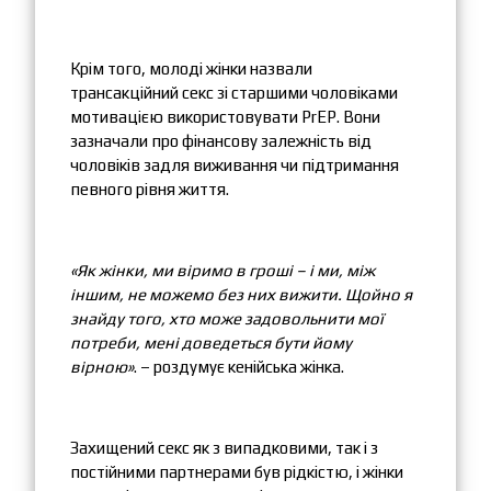
Крім того, молоді жінки назвали
трансакційний секс зі старшими чоловіками
мотивацією використовувати PrEP. Вони
зазначали про фінансову залежність від
чоловіків задля виживання чи підтримання
певного рівня життя.
«Як жінки, ми віримо в гроші – і ми, між
іншим, не можемо
без них
вижити. Щойно я
знайду того, хто може задовольнити мої
потреби, мені доведеться бути йому
вірною»
. – роздумує кенійська жінка.
Захищений секс як з випадковими, так і з
постійними партнерами був рідкістю, і жінки