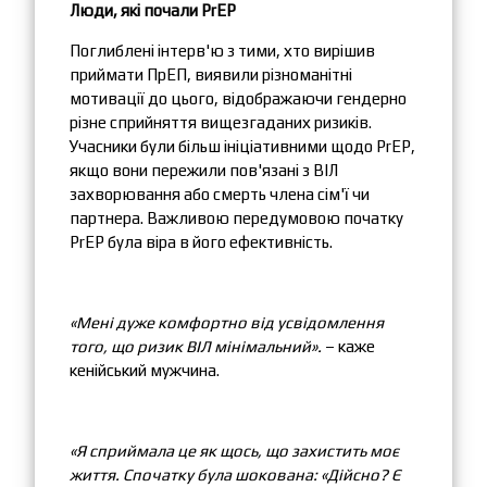
Люди, які почали PrEP
Поглиблені інтерв'ю з тими, хто вирішив
приймати ПрЕП, виявили різноманітні
мотивації до цього, відображаючи гендерно
різне сприйняття вищезгаданих ризиків.
Учасники були більш ініціативними щодо PrEP,
якщо вони пережили пов'язані з ВІЛ
захворювання або смерть члена сім'ї чи
партнера. Важливою передумовою початку
PrEP була віра в його ефективність.
«Мені дуже комфортно від усвідомлення
того, що ризик ВІЛ мінімальний».
– каже
кенійський мужчина.
«Я сприймала це як щось, що захистить моє
життя. Спочатку була шокована: «Дійсно? Є