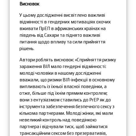
Висновок
У цьому дослідженні висвітлено важливі
відмінності в гендерних мотиваціях охочих
вживати ПрЕП в африканських країнах на
південь від Сахари та піднято важливі
питання щодо впливу та сили прийняття
рішень.
Автори роблять висновок: «Сприйняття ризику
зараження ВІЛ мало гендерні відмінності:
молоді чоловіки в нашому дослідженні
вважали, що ризики ВІЛ-інфекції в основному
випливають із їхньої власної поведінки, а
отже, більше під їхнім прямим контролем;
вони з ентузіазмом ставились до PrEP як до
інструмента забезпечення безпечного сексу з
кількома партнерами. Молоді жінки, які мали
невеликий контроль над поведінкою
партнера і відчували тиск, щоб займатися
трансакційним сексом без презервативів,