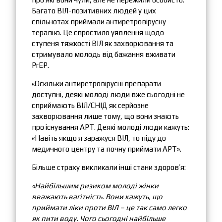
Багато ВІЛ-позитивних людей у ​​цих
спільнотах приймали антиретровірусну
терапію. Це спростило уявлення щодо ​​
ступеня тяжкості ВІЛ як захворювання та
стримувало молодь від бажання вживати
PrEP.
«Оскільки антиретровірусні препарати
доступні, деякі молоді люди вже сьогодні не
сприймають ВІЛ/СНІД як серйозне
захворювання лише тому, що вони знають
про існування АРТ. Деякі молоді люди кажуть:
«Навіть якщо я заражуся ВІЛ, то піду до
медичного центру та почну приймати АРТ».
Більше страху викликали інші стани здоров’я:
«Найбільшим ризиком молоді жінки
вважають вагітність. Вони кажуть, що
приймати ліки проти ВІЛ – це так само легко
як пити воду. Чого сьогодні найбільше