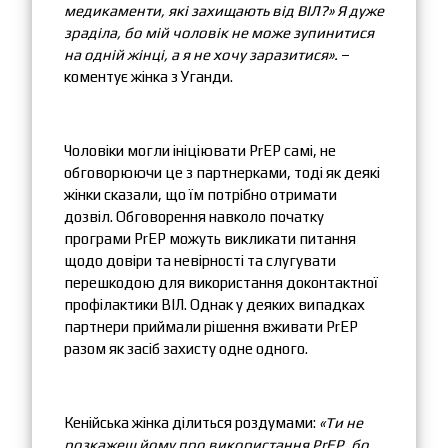
медикаменти, які захищають від ВІЛ?» Я дуже
зраділа, бо мій чоловік не може зупинитися
на одній жінці, а я не хочу заразитися».
–
коментує жінка з Уганди.
Чоловіки могли ініціювати PrEP самі, не
обговорюючи це з партнерками, тоді як деякі
жінки сказали, що їм потрібно отримати
дозвіл. Обговорення навколо початку
програми PrEP можуть викликати питання
щодо довіри та невірності та слугувати
перешкодою для використання доконтактної
профілактики ВІЛ. Однак у деяких випадках
партнери приймали рішення вживати PrEP
разом як засіб захисту одне одного.
Кенійська жінка ділиться роздумами:
«Ти не
розкажеш йому про використання PrEP, бо