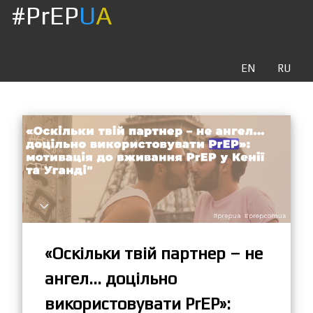
#PrEP
U
A
EN
RU
«Оскільки твій партнер – не
ангел... доцільно
використовувати PrEP»: