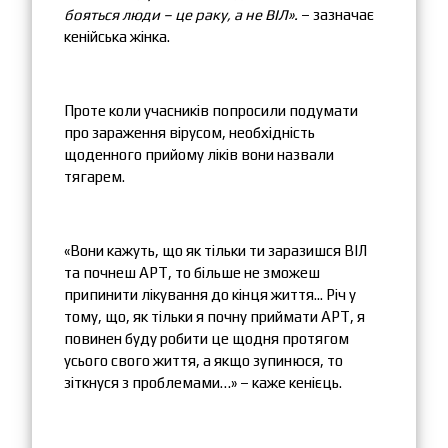
бояться люди – це раку, а не ВІЛ».
– зазначає
кенійська жінка.
Проте коли учасників попросили подумати
про зараження вірусом, необхідність
щоденного прийому ліків вони назвали
тягарем.
«Вони кажуть, що як тільки ти заразишся ВІЛ
та почнеш АРТ, то більше не зможеш
припинити лікування до кінця життя... Річ у
тому, що, як тільки я почну приймати АРТ, я
повинен буду робити це щодня протягом
усього свого життя, а якщо зупинюся, то
зіткнуся з проблемами…» – каже кенієць.