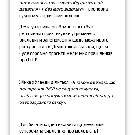
вони намагаються мене обдурити, щоб
давати АРТ без мого відома?»
– висловив
сумніви угандійський чоловік.
Деякі учасники, особливо ті, хто був
релігійним і практикував утримання,
висловили занепокоєння щодо можливого
росту розпусти. Деякі також сказали, що їм
буде соромно просити медичних працівників
про PrEP.
Жінка з Уганди ділиться:
«Я також вважаю, що
поширення PrEP не слід заохочувати,
оскільки це спонукатиме молодих дівчат до
безрозсудного сексу».
Для багатьох ідея вживати щоденні ліки
суперечила уявленню про молодість і