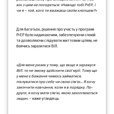
він з цим не погодиться: «Навіщо тобі PrEP, і
чи я – той, кого ти вважаєш своїм хлопцем?»
Для багатьох, рішення про участь у програмі
PrEP було надихаючим, забезпечуючи спокій
та дозволяючи слідувати життєвим цілям, не
боячись заразитися ВІЛ.
«Для мене ризик у тому, що якщо я заражуся
ВІЛ, то не зможу здійснити свої мрії. Тому що
у мене є бажання чимось займатися,
піклуватися про себе чи свою сім’ю… Я хочу
закінчити навчання, коли я в порядку. По-
друге, я хочу мати сім'ю, якою захоплюються
люди».
– каже угандієць.