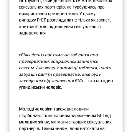
інструмент, який дозволить їм мати декількох
сексуальних партнерів, не турбуючись про
використання презервативів. У цьому
випадку PrEP розглядали не тільки як захист,
але і засіб для підвищення сексуального
задоволення.
«
Більшість із нас схильна забувати про
презервативи, збираючись зайнятися
сексом. Але якщо я випив ці таблетки, навіть
забувши одягти презерватив, вже буду
захищеним від зараження ВІЛ
». – сказав один
угандійський чоловік.
Молоді чоловіки також висловили
стурбованість можливим зараженням ВІЛ від
молодих жінок, які мали старших сексуальних
партнерів. Таким чином, вони натякали на