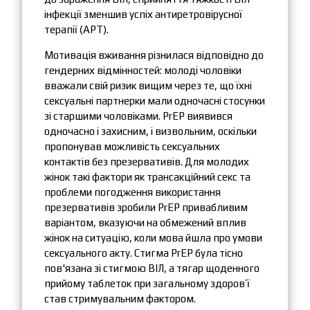
інфекції зменшив успіх антиретровірусної
терапії (АРТ).
Мотивація вживання різнилася відповідно до
гендерних відмінностей: молоді чоловіки
вважали свій ризик вищим через те, що їхні
сексуальні партнерки мали одночасні стосунки
зі старшими чоловіками. PrEP виявився
одночасно і захисним, і визвольним, оскільки
пропонував можливість сексуальних
контактів без презервативів. Для молодих
жінок такі фактори як трансакційний секс та
проблеми погодження використання
презервативів зробили PrEP привабливим
варіантом, вказуючи на обмежений вплив
жінок на ситуацію, коли мова йшла про умови
сексуального акту. Стигма PrEP була тісно
пов'язана зі стигмою ВІЛ, а тягар щоденного
прийому таблеток при загальному здоров’ї
став стримувальним фактором.