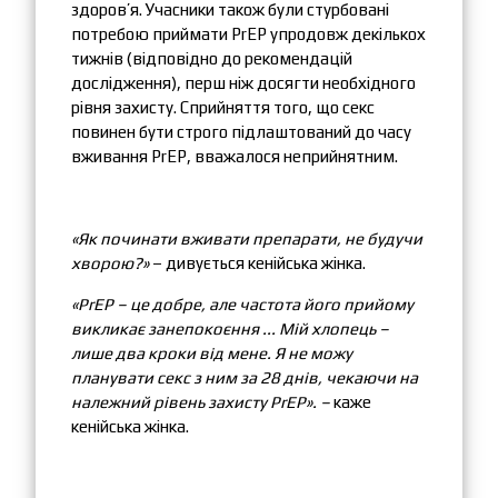
здоров’я. Учасники також були стурбовані
потребою приймати PrEP упродовж декількох
тижнів (відповідно до рекомендацій
дослідження), перш ніж досягти необхідного
рівня захисту. Сприйняття того, що секс
повинен бути строго підлаштований до часу
вживання PrEP, вважалося неприйнятним.
«Як починати вживати препарати, не будучи
хворою?»
– дивується кенійська жінка.
«PrEP – це добре, але частота його прийому
викликає занепокоєння ... Мій хлопець
–
лише два кроки від мене. Я не можу
планувати секс з ним за 28 днів, чекаючи на
належний рівень захисту PrEP». –
каже
кенійська жінка.