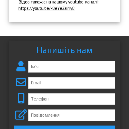
Відео
також
є на
нашому
youtube
-
каналі
:
https://youtu.be/-8eYeZsi1y8
Напишіть нам