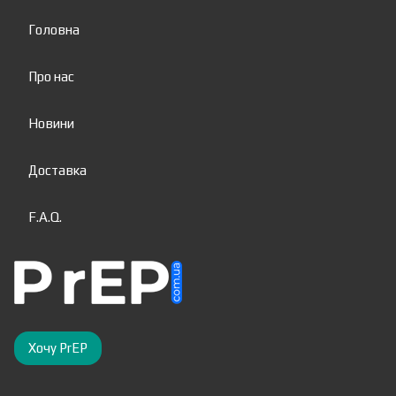
Головна
Про нас
Новини
Доставка
F.A.Q.
Хочу PrEP