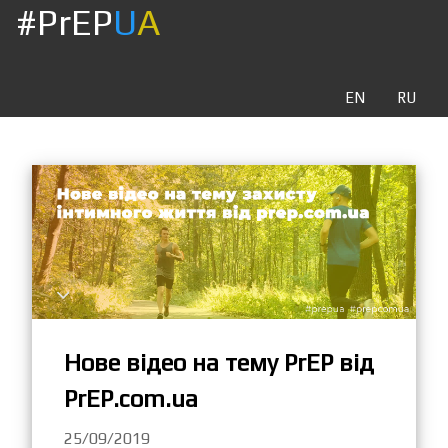
#PrEP
U
A
EN
RU
Нове відео на тему PrEP від
PrEP.com.ua
25/09/2019