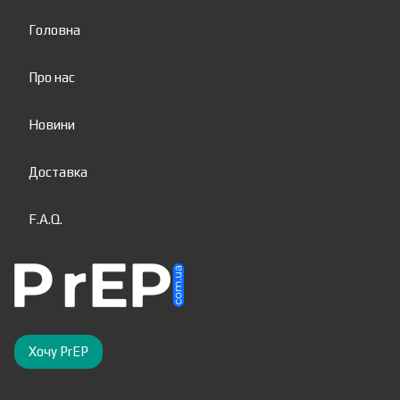
Головна
Про нас
Новини
Доставка
F.A.Q.
Хочу PrEP