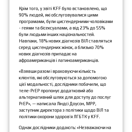
Крім того, у звіті KFF було встановлено, що
90% людей, які обслуговувалися цими
програмами, були цисгендерними чоловіками
- геями та бісексуалами, а від 23% до 55%
були людьми інших національностей.
Навпаки, 18% нових діагнозів ВІЛ ставляться
серед цисгендерних жінок, а близько 70%
нових діагнозів припадає на
афроамериканців і латиноамериканців.
«Взявши разом і враховуючи кількість
клієнтів, які обслуговуються за допомогою
цієї модальності, дослідники побачили, що
теле-PrEP пропонує додатковий або
альтернативний шлях для доступу до послуг
PrEP», — написала Ліндсі Доусон, MPP,
заступник директора з політики щодо ВІЛ та
політики охорони здоров’я ЛГБТК у KFF.
Однак дослідники додають: «Незважаючи на