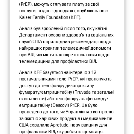
(PrEP), можуть стягувати плату за свої
послуги, згідно з довідкою, опублікованою
Kaiser Family Foundation (KFF).
Аналіз був зроблений після того, як у квітні
Департамент охорони здоров’я та соціальних
служб США оприлюднив рекомендації щодо
найкращих практик телемедичної допомоги
при ВІЛ, які містять конкретні вказівки щодо
телемедицини для профілактики ВІЛ.
Аналіз KFF базується на інтерв’ю з 12
постачальниками теле-PrEP, які пропонують
доступ до тенофовіру дизопроксилу
фумарату/емтрицитабіну (Truvada та загальні
еквіваленти) або тенофовіру алафенаміду/
емтрицитабіну (Descovi) PrEP. Це було
проведено до того, як Управління з контролю
за якістю харчових продуктів і медикаментів
США схвалило Apretude, нову вакцину для
профілактики ВІЛ, яку роблять щомісяця.