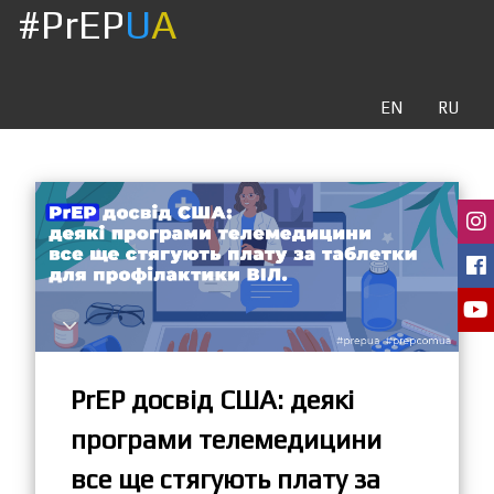
#PrEP
U
A
EN
RU
PrEP досвід США: деякі
програми телемедицини
все ще стягують плату за