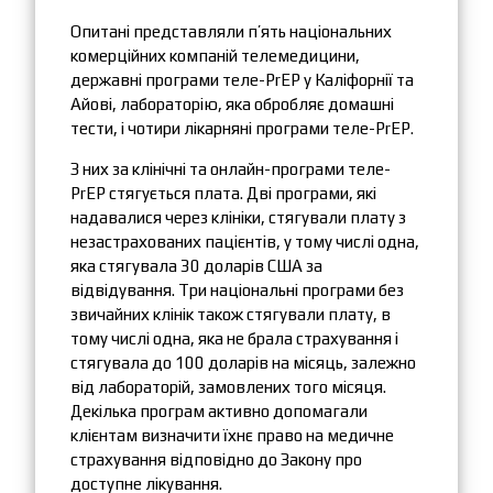
Опитані представляли п’ять національних
комерційних компаній телемедицини,
державні програми теле-PrEP у Каліфорнії та
Айові, лабораторію, яка обробляє домашні
тести, і чотири лікарняні програми теле-PrEP.
З них за клінічні та онлайн-програми теле-
PrEP стягується плата. Дві програми, які
надавалися через клініки, стягували плату з
незастрахованих пацієнтів, у тому числі одна,
яка стягувала 30 доларів США за
відвідування. Три національні програми без
звичайних клінік також стягували плату, в
тому числі одна, яка не брала страхування і
стягувала до 100 доларів на місяць, залежно
від лабораторій, замовлених того місяця.
Декілька програм активно допомагали
клієнтам визначити їхнє право на медичне
страхування відповідно до Закону про
доступне лікування.