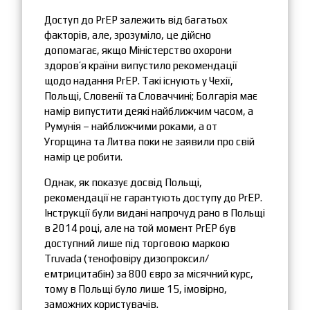
Доступ до PrEP залежить від багатьох
факторів, але, зрозуміло, це дійсно
допомагає, якщо Міністерство охорони
здоров’я країни випустило рекомендації
щодо надання PrEP. Такі існують у Чехії,
Польщі, Словенії та Словаччині; Болгарія має
намір випустити деякі найближчим часом, а
Румунія – найближчими роками, а от
Угорщина та Литва поки не заявили про свій
намір це робити.
Однак, як показує досвід Польщі,
рекомендації не гарантують доступу до PrEP.
Інструкції були видані напрочуд рано в Польщі
в 2014 році, але на той момент PrEP був
доступний лише під торговою маркою
Truvada (тенофовіру дизопроксил/
емтрицитабін) за 800 євро за місячний курс,
тому в Польщі було лише 15, імовірно,
заможних користувачів.