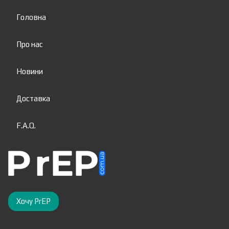
Головна
Про нас
Новини
Доставка
F.A.Q.
Хочу PrEP