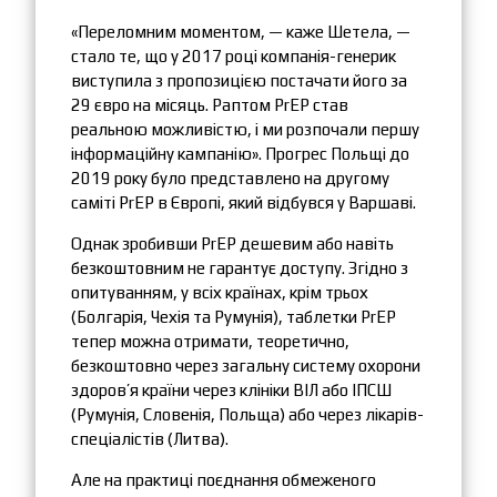
«Переломним моментом, — каже Шетела, —
стало те, що у 2017 році компанія-генерик
виступила з пропозицією постачати його за
29 євро на місяць. Раптом PrEP став
реальною можливістю, і ми розпочали першу
інформаційну кампанію». Прогрес Польщі до
2019 року було представлено на другому
саміті PrEP в Європі, який відбувся у Варшаві.
Однак зробивши PrEP дешевим або навіть
безкоштовним не гарантує доступу. Згідно з
опитуванням, у всіх країнах, крім трьох
(Болгарія, Чехія та Румунія), таблетки PrEP
тепер можна отримати, теоретично,
безкоштовно через загальну систему охорони
здоров’я країни через клініки ВІЛ або ІПСШ
(Румунія, Словенія, Польща) або через лікарів-
спеціалістів (Литва).
Але на практиці поєднання обмеженого