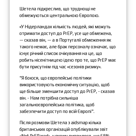
Шетела підкреслив, що труднощі не
обмежуються центральною Європою.
«У Нідерландах кількість людей, які можуть
отримати доступ до PrEP, усе ще обмежена,
— сказав він, — а в Португалії обмеження як
такого немає, але брак персоналу означає, що
існує річний список очікування на це, що
робить нісенітницею ідею про те, що PrEP має
бути присутнім під час «сезонів ризику».
"Я боюся, що європейські політики
використовують економічну ситуацію, щоб
ще більше зменшити доступ до PrEP, - сказав
він. - Нам потрібна сильніша
загальноєвропейська політика, щоб
забезпечити доступ по всій Європі".
Після розмови Шетела з aidsmap кілька
британських організацій опублікували звіт
«Not PrEPared», у якому виявилося, що 68%