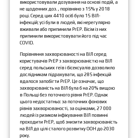
використовували дозування на основі подій, а
не щоденних доз. , порівняно з 15% у 2018
році. Серед цих 4410 осіб було 15 ВІЛ-
інфекцій; усі були в людей, які нерегулярно
вживали або припинили PrEP. Вісім із них
припинили використовувати його під час
COVID.
Порівняння захворюваності на ВІЛ серед
користувачів PrEP з захворюваністю на ВІЛ
серед польських геїв і бісексуалів дозволило
дослідникам підрахувати, що 285 інфекцій
вдалося запобігти PrEP. Це означає, що
захворюваність на ВІЛ була б на 20% вищою
в Польщі без поточного рівня PrEP. Однак
цього недостатньо: за поточних фонових
рівнів захворюваності, за оцінками, 27 000
людей із ризиком інфікування ВІЛ повинні
проходити PrEP, щоб знизити захворюваність
на ВІЛ до цілі сталого розвитку ООН до 2030
року.