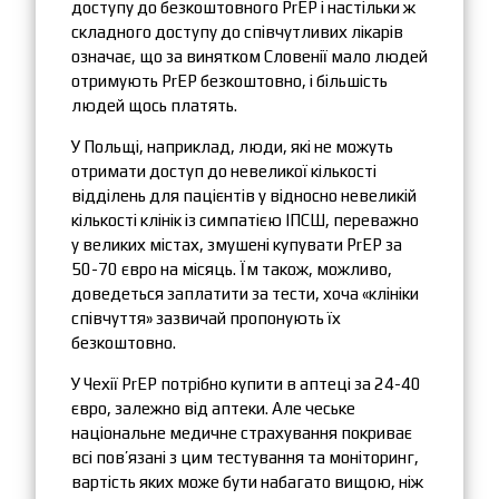
доступу до безкоштовного PrEP і настільки ж
складного доступу до співчутливих лікарів
означає, що за винятком Словенії мало людей
отримують PrEP безкоштовно, і більшість
людей щось платять.
У Польщі, наприклад, люди, які не можуть
отримати доступ до невеликої кількості
відділень для пацієнтів у відносно невеликій
кількості клінік із симпатією ІПСШ, переважно
у великих містах, змушені купувати PrEP за
50-70 євро на місяць. Їм також, можливо,
доведеться заплатити за тести, хоча «клініки
співчуття» зазвичай пропонують їх
безкоштовно.
У Чехії PrEP потрібно купити в аптеці за 24-40
євро, залежно від аптеки. Але чеське
національне медичне страхування покриває
всі пов’язані з цим тестування та моніторинг,
вартість яких може бути набагато вищою, ніж