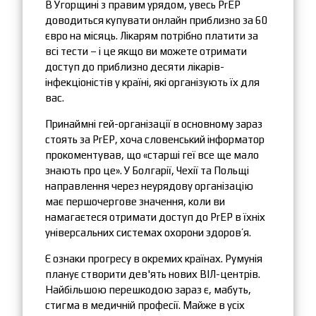
В Угорщині з правим урядом, увесь PrEP
доводиться купувати онлайн приблизно за 60
євро на місяць. Лікарям потрібно платити за
всі тести – і це якщо ви можете отримати
доступ до приблизно десяти лікарів-
інфекціоністів у країні, які організують їх для
вас.
Принаймні гей-організації в основному зараз
стоять за PrEP, хоча словенський інформатор
прокоментував, що «старші геї все ще мало
знають про це». У Болгарії, Чехії та Польщі
направлення через неурядову організацію
має першочергове значення, коли ви
намагаєтеся отримати доступ до PrEP в їхніх
універсальних системах охорони здоров’я.
Є ознаки прогресу в окремих країнах. Румунія
планує створити дев'ять нових ВІЛ-центрів.
Найбільшою перешкодою зараз є, мабуть,
стигма в медичній професії. Майже в усіх