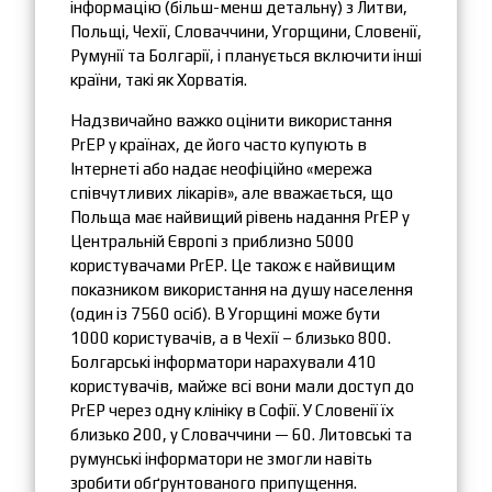
інформацію (більш-менш детальну) з Литви,
Польщі, Чехії, Словаччини, Угорщини, Словенії,
Румунії та Болгарії, і планується включити інші
країни, такі як Хорватія.
Надзвичайно важко оцінити використання
PrEP у країнах, де його часто купують в
Інтернеті або надає неофіційно «мережа
співчутливих лікарів», але вважається, що
Польща має найвищий рівень надання PrEP у
Центральній Європі з приблизно 5000
користувачами PrEP. Це також є найвищим
показником використання на душу населення
(один із 7560 осіб). В Угорщині може бути
1000 користувачів, а в Чехії – близько 800.
Болгарські інформатори нарахували 410
користувачів, майже всі вони мали доступ до
PrEP через одну клініку в Софії. У Словенії їх
близько 200, у Словаччини — 60. Литовські та
румунські інформатори не змогли навіть
зробити обґрунтованого припущення.