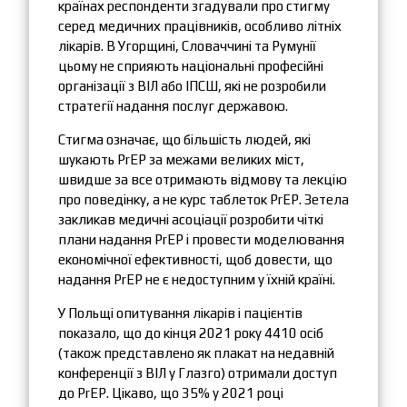
країнах респонденти згадували про стигму
серед медичних працівників, особливо літніх
лікарів. В Угорщині, Словаччині та Румунії
цьому не сприяють національні професійні
організації з ВІЛ або ІПСШ, які не розробили
стратегії надання послуг державою.
Стигма означає, що більшість людей, які
шукають PrEP за межами великих міст,
швидше за все отримають відмову та лекцію
про поведінку, а не курс таблеток PrEP. Зетела
закликав медичні асоціації розробити чіткі
плани надання PrEP і провести моделювання
економічної ефективності, щоб довести, що
надання PrEP не є недоступним у їхній країні.
У Польщі опитування лікарів і пацієнтів
показало, що до кінця 2021 року 4410 осіб
(також представлено як плакат на недавній
конференції з ВІЛ у Глазго) отримали доступ
до PrEP. Цікаво, що 35% у 2021 році