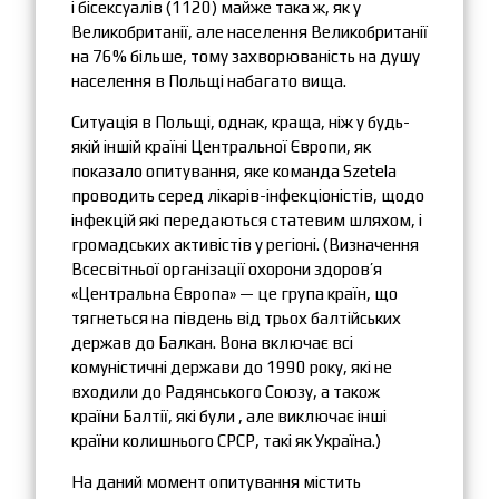
і бісексуалів (1120) майже така ж, як у
Великобританії, але населення Великобританії
на 76% більше, тому захворюваність на душу
населення в Польщі набагато вища.
Ситуація в Польщі, однак, краща, ніж у будь-
якій іншій країні Центральної Європи, як
показало опитування, яке команда Szetela
проводить серед лікарів-інфекціоністів, щодо
інфекцій які передаються статевим шляхом, і
громадських активістів у регіоні. (Визначення
Всесвітньої організації охорони здоров’я
«Центральна Європа» — це група країн, що
тягнеться на південь від трьох балтійських
держав до Балкан. Вона включає всі
комуністичні держави до 1990 року, які не
входили до Радянського Союзу, а також
країни Балтії, які були , але виключає інші
країни колишнього СРСР, такі як Україна.)
На даний момент опитування містить