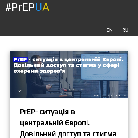
#PrEP
U
A
EN
RU
PrEP- ситуація в
центральній Європі.
Довільний доступ та стигма