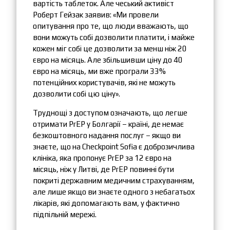
вартість таблеток. Але чеський активіст
Роберт Гейзак заявив: «Ми провели
опитування про те, що люди вважають, що
вони можуть собі дозволити платити, і майже
кожен міг собі це дозволити за менш ніж 20
євро на місяць. Але збільшивши ціну до 40
євро на місяць, ми вже програли 33%
потенційних користувачів, які не можуть
дозволити собі цю ціну».
Труднощі з доступом означають, що легше
отримати PrEP у Болгарії – країні, де немає
безкоштовного надання послуг – якщо ви
знаєте, що на Checkpoint Sofia є доброзичлива
клініка, яка пропонує PrEP за 12 євро на
місяць, ніж у Литві, де PrEP повинні бути
покриті державним медичним страхуванням,
але лише якщо ви знаєте одного з небагатьох
лікарів, які допомагають вам, у фактично
підпільній мережі.