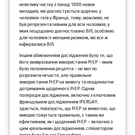
невелику частку з понад 1000 нових
випадків, які діагностуються щорічно. у
чоловіків-геїв у Франції, тому, можливо, не
був репрезентативним для всіх чоловіків, у
яких нещодавно діагностовано ВІЛ, особливо
для чоловіків із меншим ризиком, які все ж
інфікувалися ВІЛ.
Іншим обмеженням дослідження було те, що
його вимірювання використання PrEP – яким
було поповнення рецепта – не могло
розрізнити нечасте, але правильне
використання PrEP на вимогу та неадекватне
дотримання щоденного PrEP. Однак
попередні дослідження, включно з ключовим
французьким дослідженням IPERGAY,
здається, показують, що PrEP за вимогою, що
використовується правильно, є таким же
ефективним, як і щоденний PrEP – включно з
цим «реальним» дослідженням, співавтором
якого була Ельске Горненборг.