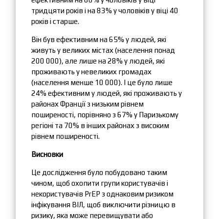
тридцяти років і на 83% у чоловіків у віці 40
років і старше.
Він був ефективним на 65% у людей, які
живуть у великих містах (населення понад
200 000), але лише на 28% у людей, які
проживають у невеликих громадах
(населення менше 10 000). І це було лише
24% ефективним у людей, які проживають у
районах Франції з низьким рівнем
поширеності, порівняно з 67% у Паризькому
регіоні та 70% в інших районах з високим
рівнем поширеності.
Висновки
Це дослідження було побудовано таким
чином, щоб охопити групи користувачів і
некористувачів PrEP з однаковим ризиком
інфікування ВІЛ, щоб виключити різницю в
ризику, яка може перевищувати або