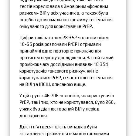
тестів корелювала з ймовірним «фоновим
ризиком» ВІЛ у всіх учасників, а також була
подібна до мінімального режиму тестування,
очікуваного для користувачів PrEP.
Цифри такі: загалом 28 352 чоловіки віком
18-65 років розпочали PrEP і отримали
принаймні одне повторне призначення
протягом періоду дослідження. За той самий
проміжок часу дослідники виявили 18 354
користувачів «високого ризику», які не
користувалися PrEP, із частотою тестування
на ВІЛ та ІПСШ, описаною вище.
У цій групі з 46 706 чоловіків, як користувачів
PrEP, так і тих, хто не користувався, було 260,
у яких був діагностований ВІЛ у період
дослідження.
Двісті п'ятдесят шість випадків були
зіставлені з трьома-п'ятьма контрольними