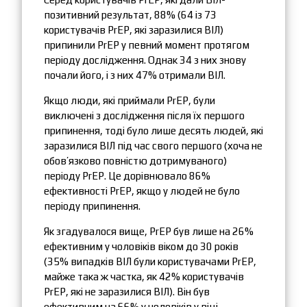
позитивний результат, 88% (64 із 73
користувачів PrEP, які заразилися ВІЛ)
припинили PrEP у певний момент протягом
періоду дослідження. Однак 34 з них знову
почали його, і з них 47% отримали ВІЛ.
Якщо люди, які приймали PrEP, були
виключені з дослідження після їх першого
припинення, тоді було лише десять людей, які
заразилися ВІЛ під час свого першого (хоча не
обов’язково повністю дотримуваного)
періоду PrEP. Це дорівнювало 86%
ефективності PrEP, якщо у людей не було
періоду припинення.
Як згадувалося вище, PrEP був лише на 26%
ефективним у чоловіків віком до 30 років
(35% випадків ВІЛ були користувачами PrEP,
майже така ж частка, як 42% користувачів
PrEP, які не заразилися ВІЛ). Він був
ефективним на 66% у чоловіків у віці