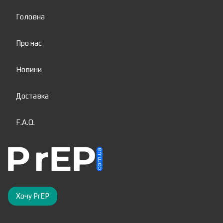
Головна
Про нас
Новини
Доставка
F.A.Q.
Хочу PrEP