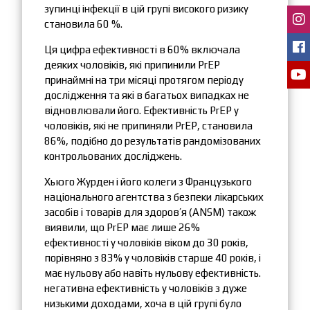
зупинці інфекції в цій групі високого ризику
становила 60 %.
Ця цифра ефективності в 60% включала
деяких чоловіків, які припинили PrEP
принаймні на три місяці протягом періоду
дослідження та які в багатьох випадках не
відновлювали його. Ефективність PrEP у
чоловіків, які не припиняли PrEP, становила
86%, подібно до результатів рандомізованих
контрольованих досліджень.
Хьюго Журден і його колеги з Французького
національного агентства з безпеки лікарських
засобів і товарів для здоров’я (ANSM) також
виявили, що PrEP має лише 26%
ефективності у чоловіків віком до 30 років,
порівняно з 83% у чоловіків старше 40 років, і
має нульову або навіть нульову ефективність.
негативна ефективність у чоловіків з дуже
низькими доходами, хоча в цій групі було