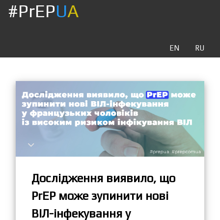
#PrEP
U
A
EN
RU
Дослідження виявило, що
PrEP може зупинити нові
ВІЛ-інфекування у