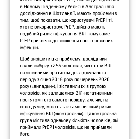
в Новому Південному Уельсі в Австралії або
дослідження в Шотландії, мають проблеми з
тим, щоб показати, що користувачі PrEP і ті,
хто не використовує PrEP, дійсно мають
подібний ризик інфікування ВІЛ, тому саме
PrEP призвело до зниження спостережених
інфекцій.
Щоб вирішити цю проблему, дослідники
взяли вибірку з 256 чоловіків, які стали ВІЛ-
позитивними протягом досліджуваного
періоду з січня 2016 року по червень 2020
року («випадки»), і зіставили їх із групою
чоловіків, які залишалися ВІЛ-негативними
протягом того самого періоду, але які, на
їхню думку, мають так само високий ризик
інфікування ВІЛ («контрольні»). Ця контрольна
група містила однакову кількість чоловіків, які
приймали PrEP і чоловіків, що не приймали
його.