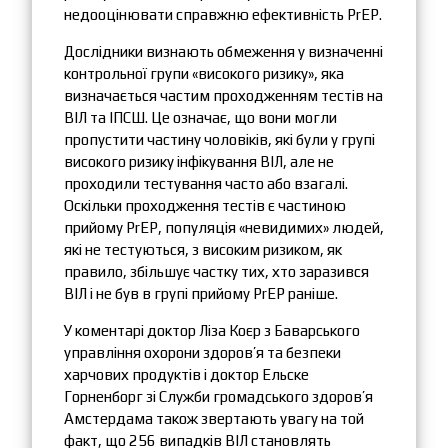
недооцінювати справжню ефективність PrEP.
Дослідники визнають обмеження у визначенні
контрольної групи «високого ризику», яка
визначається частим проходженням тестів на
ВІЛ та ІПСШ. Це означає, що вони могли
пропустити частину чоловіків, які були у групі
високого ризику інфікування ВІЛ, але не
проходили тестування часто або взагалі.
Оскільки проходження тестів є частиною
прийому PrEP, популяція «невидимих» людей,
які не тестуються, з високим ризиком, як
правило, збільшує частку тих, хто заразився
ВІЛ і не був в групі прийому PrEP раніше.
У коментарі доктор Ліза Коєр з Баварського
управління охорони здоров’я та безпеки
харчових продуктів і доктор Ельске
Горненборг зі Служби громадського здоров’я
Амстердама також звертають увагу на той
факт, що 256 випадків ВІЛ становлять