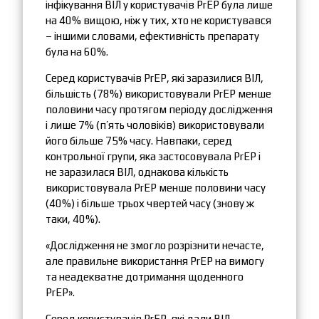
інфікування ВІЛ у користувачів PrEP була лише
на 40% вищою, ніж у тих, хто не користувався
– іншими словами, ефективність препарату
була на 60%.
Серед користувачів PrEP, які заразилися ВІЛ,
більшість (78%) використовували PrEP менше
половини часу протягом періоду дослідження
і лише 7% (п’ять чоловіків) використовували
його більше 75% часу. Навпаки, серед
контрольної групи, яка застосовувала PrEP і
не заразилася ВІЛ, однакова кількість
використовувала PrEP менше половини часу
(40%) і більше трьох чвертей часу (знову ж
таки, 40%).
«Дослідження не змогло розрізнити нечасте,
але правильне використання PrEP на вимогу
та неадекватне дотримання щоденного
PrEP».
Серед користувачів PrEP, які дали ВІЛ-