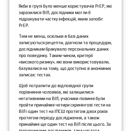
Якби в групі було менше користувачів PrEP, які
заразилися ВІЛ, дослідники могли б
підрахувати частку інфекцій, яким запобіг
PrEP.
Тим не менш, оскільки в базі даних
записуються рецепти, діагнози та процедури,
дослідникам бракувало персональних даних
про поведінку. Таким чином, критерії
«високого ризику», які вони використовували,
базувалися на тому, що доступно в анонімних
записах: тестах.
Щоб потрапити до відповідної групи
порівняння чоловіків, які залишилися
негативними на ВІЛ, учасники повинні були
пройти принаймні чотири скринінгові тести на
ВІЛ і один тест на ІПСШ протягом двох років
протягом періоду дослідження, а також
принаймні ще один тест на ВІЛ після цього. За
підрахунками дослідників, така частота