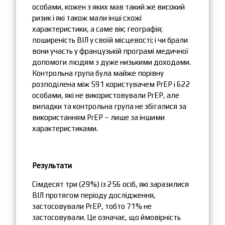
особами, кожен з яких мав такий же високий
ризик і які також мали інші схожі
характеристики, а саме вік; географія;
поширеність ВІЛ у своїй місцевості; і чи брали
вони участь у французькій програмі медичної
допомоги людям з дуже низькими доходами.
Контрольна група була майже порівну
розподілена між 591 користувачем PrEP і 622
особами, які не використовували PrEP, але
випадки та контрольна група не збігалися за
використанням PrEP – лише за іншими
характеристиками.
Результати
Сімдесят три (29%) із 256 осіб, які заразилися
ВІЛ протягом періоду дослідження,
застосовували PrEP, тобто 71% не
застосовували. Це означає, що ймовірність