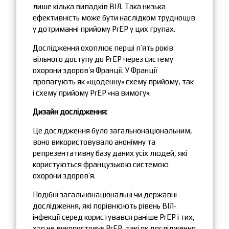
лише кілька випадків ВІЛ. Така низька
ефективність може бути наслідком труднощів
у дотриманні прийому PrEP у цих групах.
Дослідження охоплює перші п’ять років
вільного доступу до PrEP через систему
охорони здоров’я Франції. У Франції
пропагують як «щоденну» схему прийому, так
і схему прийому PrEP «на вимогу».
Дизайн дослідження
:
Це дослідження було загальнонаціональним,
воно використовувало анонімну та
репрезентативну базу даних усіх людей, які
користуються французькою системою
охорони здоров’я.
Подібні загальнонаціональні чи державні
дослідження, які порівнюють рівень ВІЛ-
інфекції серед користувався раніше PrEP і тих,
хто не використовує PrEP, такі як дослідження