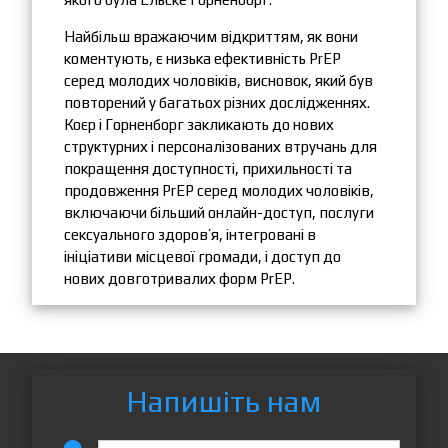
Найбільш вражаючим відкриттям, як вони
коментують, є низька ефективність PrEP
серед молодих чоловіків, висновок, який був
повторений у багатьох різних дослідженнях.
Коєр і Горненборг закликають до нових
структурних і персоналізованих втручань для
покращення доступності, прихильності та
продовження PrEP серед молодих чоловіків,
включаючи більший онлайн-доступ, послуги
сексуального здоров’я, інтегровані в
ініціативи місцевої громади, і доступ до
нових довготривалих форм PrEP.
Напишіть нам